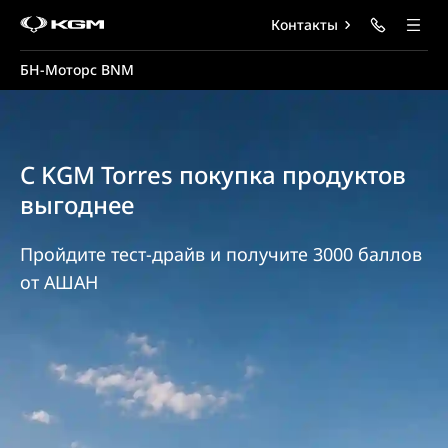
Контакты
БН-Моторс BNM
С KGM Torres покупка продуктов
выгоднее
Пройдите тест-драйв и получите 3000 баллов
от АШАН