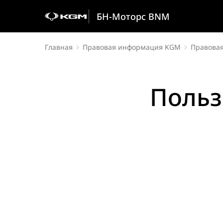
БН-Моторс BNM
Главная
Правовая информация KGM
Правова
Польз