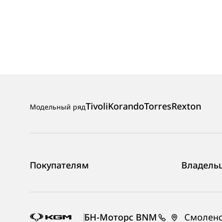
Tivoli
Korando
Torres
Rexton
Модельный ряд
Покупателям
Владель
БН-Моторс BNM
Смоленск